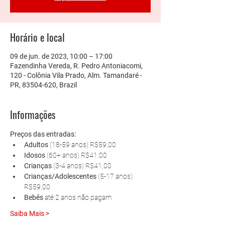
Horário e local
09 de jun. de 2023, 10:00 – 17:00
Fazendinha Vereda, R. Pedro Antoniacomi,
120 - Colônia Vila Prado, Alm. Tamandaré -
PR, 83504-620, Brazil
Informações
Preços das entradas:
Adultos 
(18-59 anos) R$59,00
Idosos 
(60+ anos) R$41,00
Crianças 
(3-4 anos) R$41,00
Crianças/Adolescentes 
(5-17 anos) 
R$59,00
Bebês 
até 2 anos não pagam
Saiba Mais >