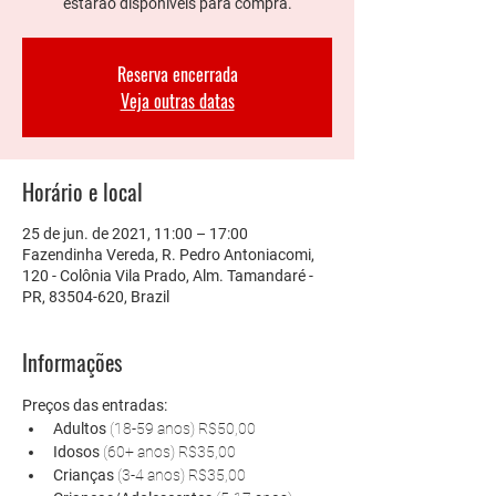
estarão disponíveis para compra.
Reserva encerrada
Veja outras datas
Horário e local
25 de jun. de 2021, 11:00 – 17:00
Fazendinha Vereda, R. Pedro Antoniacomi,
120 - Colônia Vila Prado, Alm. Tamandaré -
PR, 83504-620, Brazil
Informações
Preços das entradas:
Adultos 
(18-59 anos) R$50,00
Idosos 
(60+ anos) R$35,00
Crianças 
(3-4 anos) R$35,00