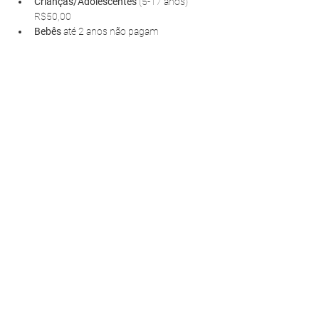
Crianças/Adolescentes 
(5-17 anos) 
R$50,00
Bebês 
até 2 anos não pagam
R. Pedro Antoniacomi, 120
Colônia Vila Prado
Alm. Tamandaré - PR
83594-620
contato@fazendinhavereda.com