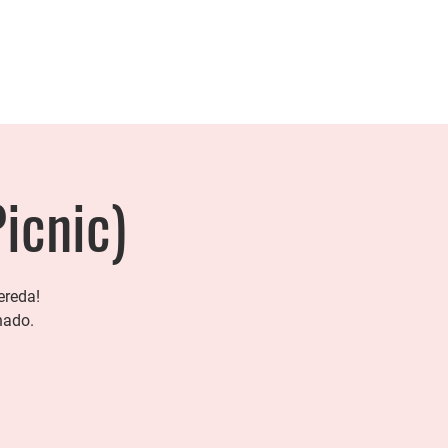
icnic)
ereda!
hado.