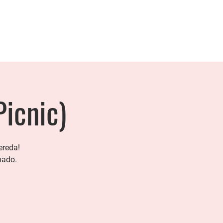
Picnic)
ereda!
hado.