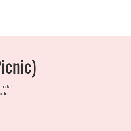
icnic)
ereda!
hado.