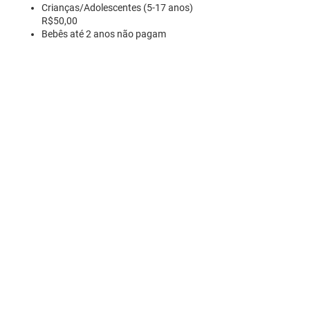
Crianças/Adolescentes
(5-17 anos)
R$50,00
Bebês
até 2 anos não pagam
R. Pedro Antoniacomi, 120
Colônia Vila Prado
Alm. Tamandaré - PR
83594-620
contato@fazendinhavereda.com