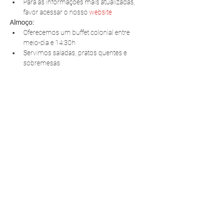
Para as informações mais atualizadas, 
favor acessar o nosso 
website
Almoço:
Oferecemos um buffet colonial entre 
meio-dia e 14:30h
Servimos saladas, pratos quentes e 
sobremesas
R. Pedro Antoniacomi, 120
Colônia Vila Prado
Alm. Tamandaré - PR
83594-620
contato@fazendinhavereda.com