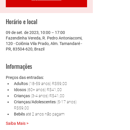
Horário e local
09 de set. de 2023, 10:00 – 17:00
Fazendinha Vereda, R. Pedro Antoniacomi,
120 - Colônia Vila Prado, Alm. Tamandaré -
PR, 83504-620, Brazil
Informações
Preços das entradas:
Adultos 
(18-59 anos) R$59,00
Idosos 
(60+ anos) R$41,00
Crianças 
(3-4 anos) R$41,00
Crianças/Adolescentes 
(5-17 anos) 
R$59,00
Bebês 
até 2 anos não pagam
Saiba Mais >