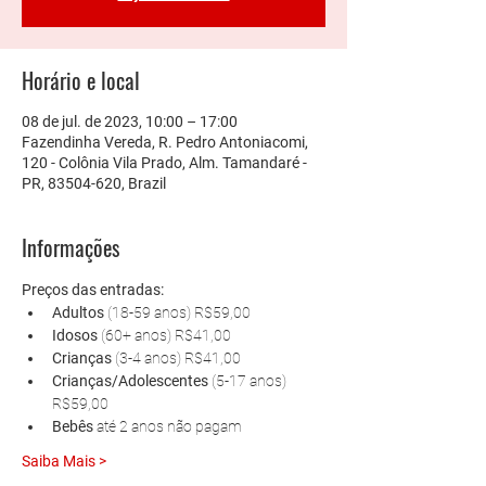
Horário e local
08 de jul. de 2023, 10:00 – 17:00
Fazendinha Vereda, R. Pedro Antoniacomi,
120 - Colônia Vila Prado, Alm. Tamandaré -
PR, 83504-620, Brazil
Informações
Preços das entradas:
Adultos 
(18-59 anos) R$59,00
Idosos 
(60+ anos) R$41,00
Crianças 
(3-4 anos) R$41,00
Crianças/Adolescentes 
(5-17 anos) 
R$59,00
Bebês 
até 2 anos não pagam
Saiba Mais >