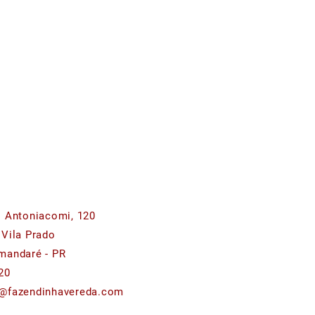
o Antoniacomi, 120
 Vila Prado
mandaré - PR
20
@fazendinhavereda.com