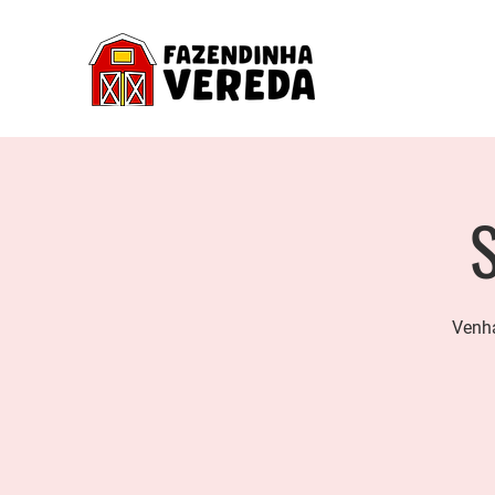
S
Venha