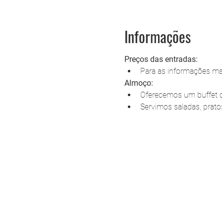
Informações
Preços das entradas:
Para as informações mai
Almoço:
Oferecemos um buffet co
Servimos saladas, prat