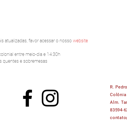
s atualizadas, favor acessar o nosso 
website
lonial entre meio-dia e 14:30h
os quentes e sobremesas
R. Pedr
Colônia
Alm. Ta
83594-6
contato