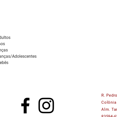
ultos 
sos 
nças 
anças/Adolescentes 
ebês 
R. Pedr
Colônia
Alm. Ta
83594-6