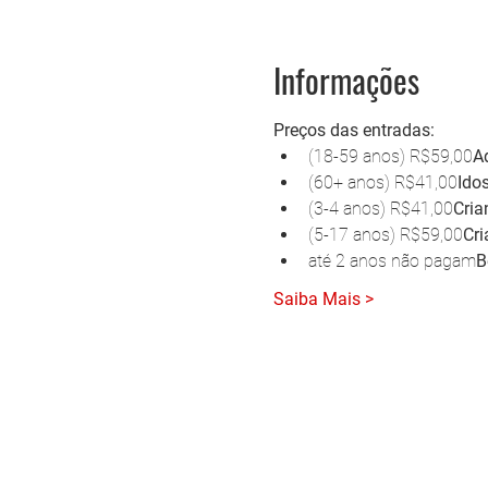
Informações
Preços das entradas:
(18-59 anos) R$59,00
Ad
(60+ anos) R$41,00
Ido
(3-4 anos) R$41,00
Cria
(5-17 anos) R$59,00
Cri
até 2 anos não pagam
B
Saiba Mais >