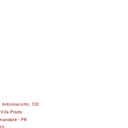
o Antoniacomi, 120
 Vila Prado
mandaré - PR
20