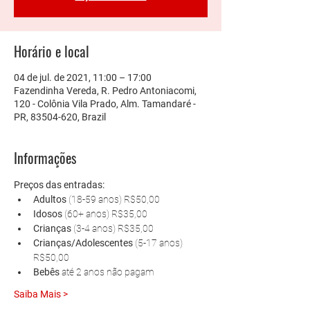
Horário e local
04 de jul. de 2021, 11:00 – 17:00
Fazendinha Vereda, R. Pedro Antoniacomi,
120 - Colônia Vila Prado, Alm. Tamandaré -
PR, 83504-620, Brazil
Informações
Preços das entradas:
Adultos 
(18-59 anos) R$50,00
Idosos 
(60+ anos) R$35,00
Crianças 
(3-4 anos) R$35,00
Crianças/Adolescentes 
(5-17 anos) 
R$50,00
Bebês 
até 2 anos não pagam
Saiba Mais >