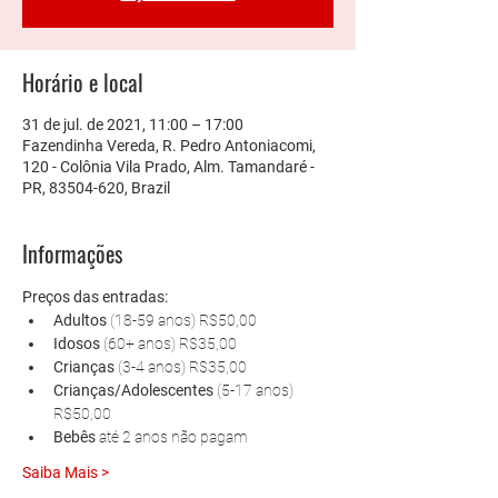
Horário e local
31 de jul. de 2021, 11:00 – 17:00
Fazendinha Vereda, R. Pedro Antoniacomi,
120 - Colônia Vila Prado, Alm. Tamandaré -
PR, 83504-620, Brazil
Informações
Preços das entradas:
Adultos 
(18-59 anos) R$50,00
Idosos 
(60+ anos) R$35,00
Crianças 
(3-4 anos) R$35,00
Crianças/Adolescentes 
(5-17 anos) 
R$50,00
Bebês 
até 2 anos não pagam
Saiba Mais >