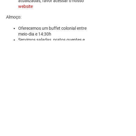
atualizadas, favor acessar o nosso
website
Almoço:
Oferecemos um buffet colonial entre
meio-dia e 14:30h
Servimos saladas, pratos quentes e
sobremesas
R. Pedro Antoniacomi, 120
Colônia Vila Prado
Alm. Tamandaré - PR
83594-620
contato@fazendinhavereda.com