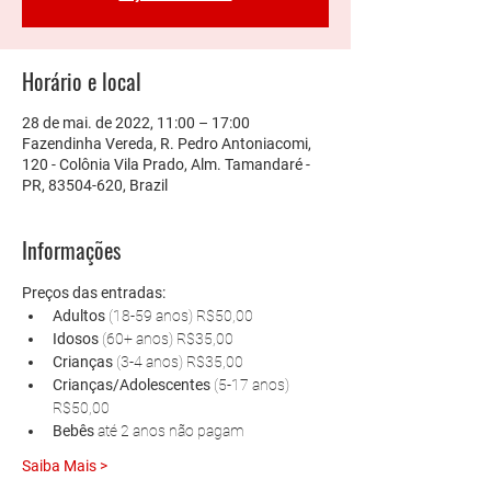
Horário e local
28 de mai. de 2022, 11:00 – 17:00
Fazendinha Vereda, R. Pedro Antoniacomi,
120 - Colônia Vila Prado, Alm. Tamandaré -
PR, 83504-620, Brazil
Informações
Preços das entradas:
Adultos 
(18-59 anos) R$50,00
Idosos 
(60+ anos) R$35,00
Crianças 
(3-4 anos) R$35,00
Crianças/Adolescentes 
(5-17 anos) 
R$50,00
Bebês 
até 2 anos não pagam
Saiba Mais >