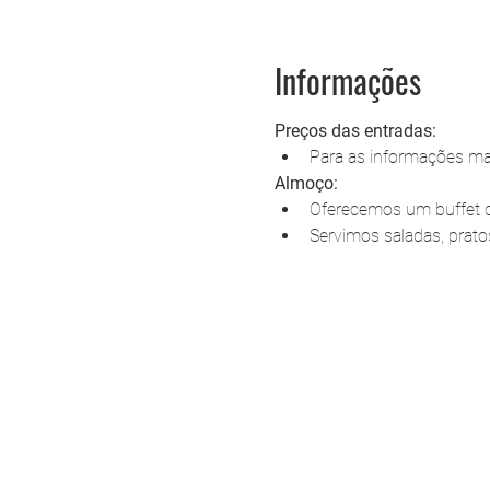
Informações
Preços das entradas:
Para as informações mai
Almoço:
Oferecemos um buffet co
Servimos saladas, prat