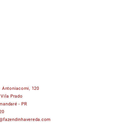
o Antoniacomi, 120
 Vila Prado
mandaré - PR
20
@fazendinhavereda.com