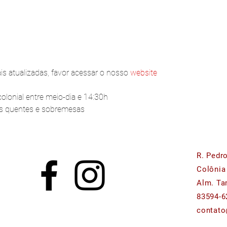
s atualizadas, favor acessar o nosso 
website
lonial entre meio-dia e 14:30h
os quentes e sobremesas
R. Pedr
Colônia
Alm. Ta
83594-6
contato