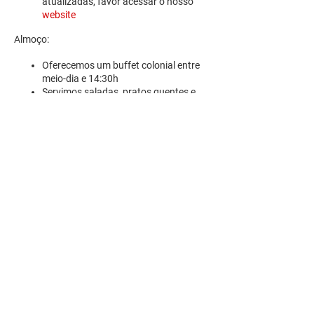
atualizadas, favor acessar o nosso
website
Almoço:
Oferecemos um buffet colonial entre
meio-dia e 14:30h
Servimos saladas, pratos quentes e
sobremesas
R. Pedro Antoniacomi, 120
Colônia Vila Prado
Alm. Tamandaré - PR
83594-620
contato@fazendinhavereda.com