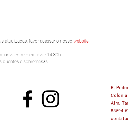
s atualizadas, favor acessar o nosso 
website
lonial entre meio-dia e 14:30h
os quentes e sobremesas
R. Pedr
Colônia
Alm. Ta
83594-6
contato