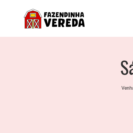
S
Venha