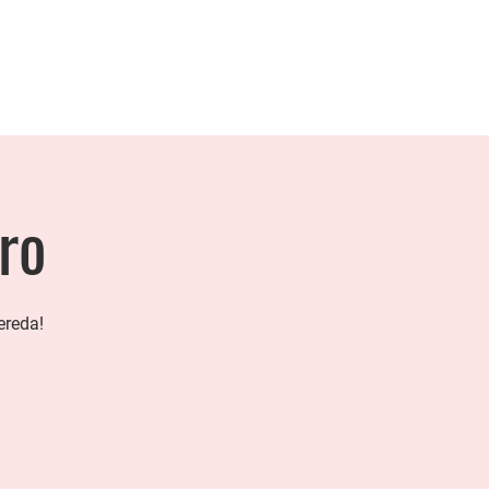
ro
ereda!