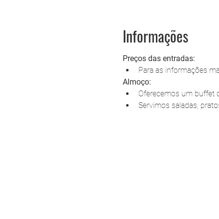
Informações
Preços das entradas:
Para as informações mai
Almoço:
Oferecemos um buffet co
Servimos saladas, prat