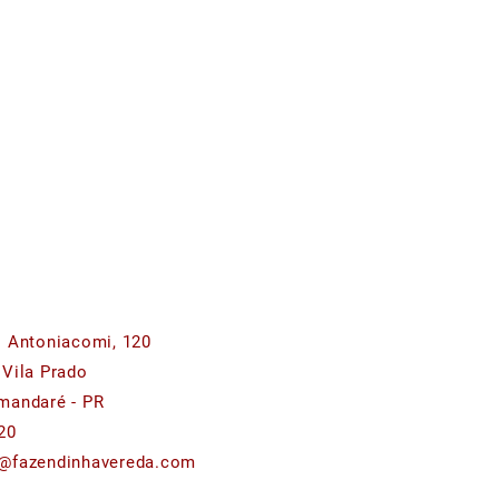
o Antoniacomi, 120
 Vila Prado
mandaré - PR
20
@fazendinhavereda.com