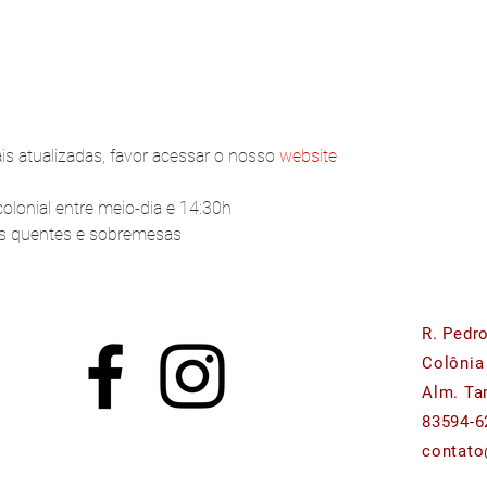
s atualizadas, favor acessar o nosso 
website
lonial entre meio-dia e 14:30h
os quentes e sobremesas
R. Pedr
Colônia
Alm. Ta
83594-6
contato