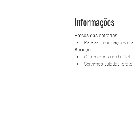
Informações
Preços das entradas:
Para as informações mai
Almoço:
Oferecemos um buffet co
Servimos saladas, prat