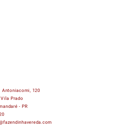
o Antoniacomi, 120
 Vila Prado
mandaré - PR
20
@fazendinhavereda.com