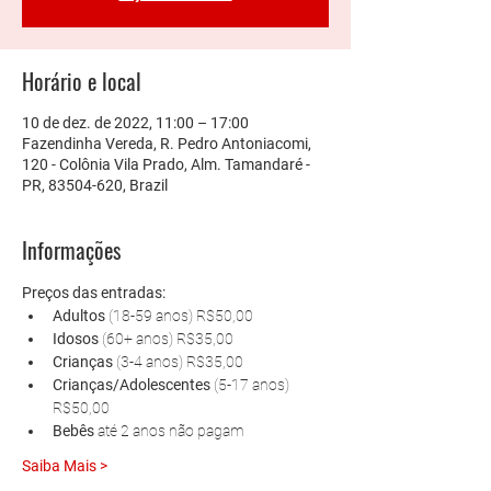
Horário e local
10 de dez. de 2022, 11:00 – 17:00
Fazendinha Vereda, R. Pedro Antoniacomi,
120 - Colônia Vila Prado, Alm. Tamandaré -
PR, 83504-620, Brazil
Informações
Preços das entradas:
Adultos 
(18-59 anos) R$50,00
Idosos 
(60+ anos) R$35,00
Crianças 
(3-4 anos) R$35,00
Crianças/Adolescentes 
(5-17 anos) 
R$50,00
Bebês 
até 2 anos não pagam
Saiba Mais >