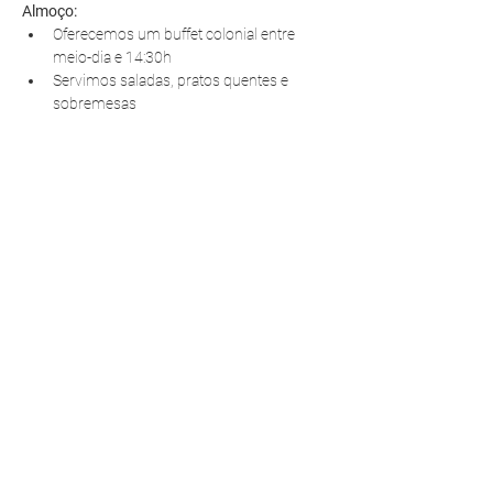
Almoço:
Oferecemos um buffet colonial entre 
meio-dia e 14:30h
Servimos saladas, pratos quentes e 
sobremesas
R. Pedro Antoniacomi, 120
Colônia Vila Prado
Alm. Tamandaré - PR
83594-620
contato@fazendinhavereda.com