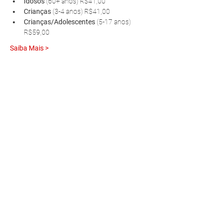
Idosos 
(60+ anos) R$41,00
Crianças 
(3-4 anos) R$41,00
Crianças/Adolescentes 
(5-17 anos) 
R$59,00
Saiba Mais >
R. Pedro Antoniacomi, 120
Colônia Vila Prado
Alm. Tamandaré - PR
83594-620
contato@fazendinhavereda.com