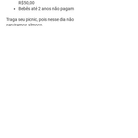
R$50,00
Bebês
até 2 anos não pagam
Traga seu picnic, pois nesse dia não
serviremos almoço.
R. Pedro Antoniacomi, 120
Colônia Vila Prado
Alm. Tamandaré - PR
83594-620
contato@fazendinhavereda.com