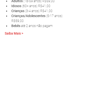
Adultos 
(18-59 anos) R$59,00
Idosos 
(60+ anos) R$41,00
Crianças 
(3-4 anos) R$41,00
Crianças/Adolescentes 
(5-17 anos) 
R$59,00
Bebês 
até 2 anos não pagam
Saiba Mais >
R. Pedro Antoniacomi, 120
Colônia Vila Prado
Alm. Tamandaré - PR
83594-620
contato@fazendinhavereda.com