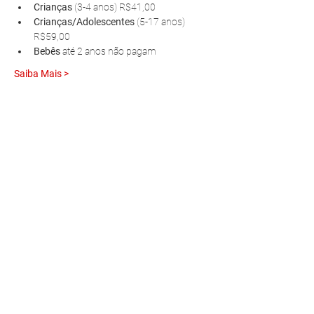
Crianças 
(3-4 anos) R$41,00
Crianças/Adolescentes 
(5-17 anos) 
R$59,00
Bebês 
até 2 anos não pagam
Saiba Mais >
R. Pedro Antoniacomi, 120
Colônia Vila Prado
Alm. Tamandaré - PR
83594-620
contato@fazendinhavereda.com