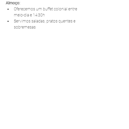
Almoço:
Oferecemos um buffet colonial entre 
meio-dia e 14:30h
Servimos saladas, pratos quentes e 
sobremesas
R. Pedro Antoniacomi, 120
Colônia Vila Prado
Alm. Tamandaré - PR
83594-620
contato@fazendinhavereda.com