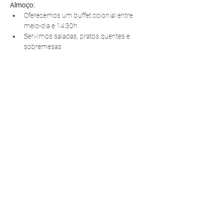
Almoço:
Oferecemos um buffet colonial entre 
meio-dia e 14:30h
Servimos saladas, pratos quentes e 
sobremesas
R. Pedro Antoniacomi, 120
Colônia Vila Prado
Alm. Tamandaré - PR
83594-620
contato@fazendinhavereda.com