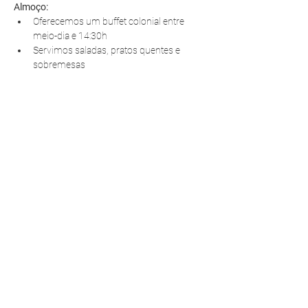
Almoço:
Oferecemos um buffet colonial entre 
meio-dia e 14:30h
Servimos saladas, pratos quentes e 
sobremesas
R. Pedro Antoniacomi, 120
Colônia Vila Prado
Alm. Tamandaré - PR
83594-620
contato@fazendinhavereda.com