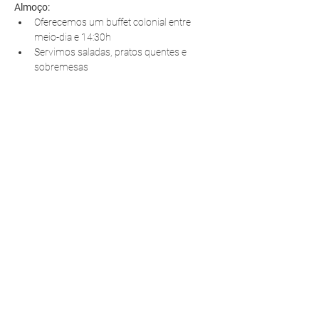
Almoço:
Oferecemos um buffet colonial entre 
meio-dia e 14:30h
Servimos saladas, pratos quentes e 
sobremesas
R. Pedro Antoniacomi, 120
Colônia Vila Prado
Alm. Tamandaré - PR
83594-620
contato@fazendinhavereda.com