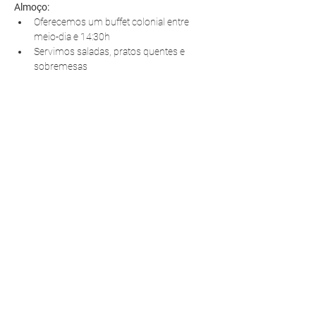
Almoço:
Oferecemos um buffet colonial entre 
meio-dia e 14:30h
Servimos saladas, pratos quentes e 
sobremesas
R. Pedro Antoniacomi, 120
Colônia Vila Prado
Alm. Tamandaré - PR
83594-620
contato@fazendinhavereda.com