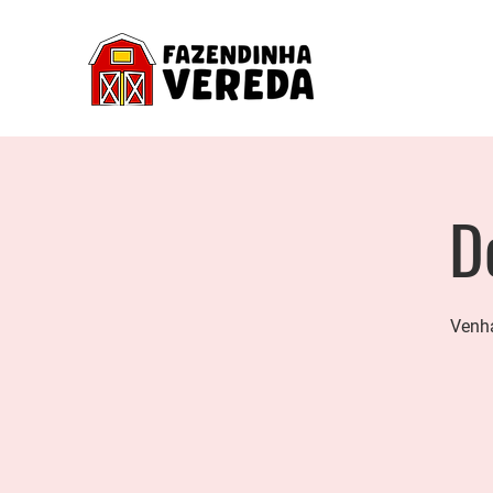
D
Venha