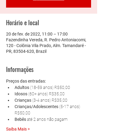
Horário e local
20 de fev. de 2022, 11:00 – 17:00
Fazendinha Vereda, R. Pedro Antoniacomi,
120 - Colônia Vila Prado, Alm. Tamandaré -
PR, 83504-620, Brazil
Informações
Preços das entradas:
Adultos 
(18-59 anos) R$50,00
Idosos 
(60+ anos) R$35,00
Crianças 
(3-4 anos) R$35,00
Crianças/Adolescentes 
(5-17 anos) 
R$50,00
Bebês 
até 2 anos não pagam
Saiba Mais >