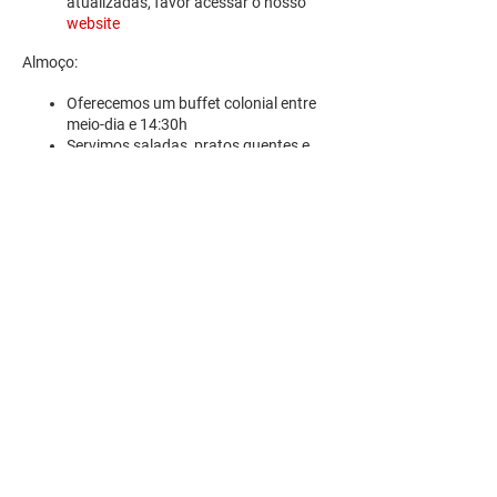
atualizadas, favor acessar o nosso
website
Almoço:
Oferecemos um buffet colonial entre
meio-dia e 14:30h
Servimos saladas, pratos quentes e
sobremesas
R. Pedro Antoniacomi, 120
Colônia Vila Prado
Alm. Tamandaré - PR
83594-620
contato@fazendinhavereda.com