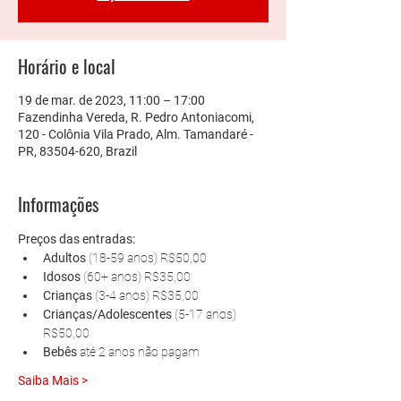
Horário e local
19 de mar. de 2023, 11:00 – 17:00
Fazendinha Vereda, R. Pedro Antoniacomi,
120 - Colônia Vila Prado, Alm. Tamandaré -
PR, 83504-620, Brazil
Informações
Preços das entradas:
Adultos 
(18-59 anos) R$50,00
Idosos 
(60+ anos) R$35,00
Crianças 
(3-4 anos) R$35,00
Crianças/Adolescentes 
(5-17 anos) 
R$50,00
Bebês 
até 2 anos não pagam
Saiba Mais >