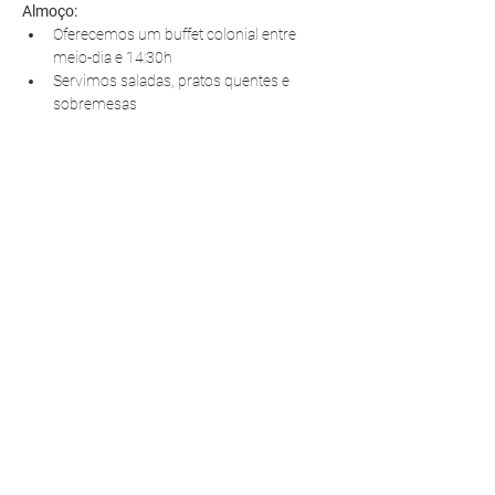
Almoço:
Oferecemos um buffet colonial entre 
meio-dia e 14:30h
Servimos saladas, pratos quentes e 
sobremesas
R. Pedro Antoniacomi, 120
Colônia Vila Prado
Alm. Tamandaré - PR
83594-620
contato@fazendinhavereda.com