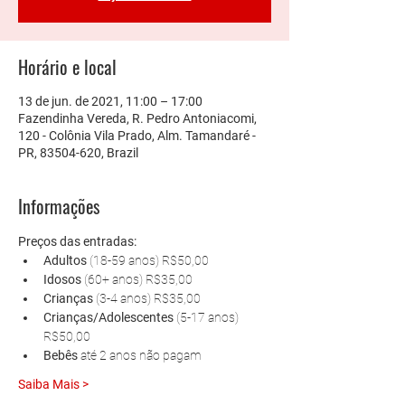
Horário e local
13 de jun. de 2021, 11:00 – 17:00
Fazendinha Vereda, R. Pedro Antoniacomi,
120 - Colônia Vila Prado, Alm. Tamandaré -
PR, 83504-620, Brazil
Informações
Preços das entradas:
Adultos 
(18-59 anos) R$50,00
Idosos 
(60+ anos) R$35,00
Crianças 
(3-4 anos) R$35,00
Crianças/Adolescentes 
(5-17 anos) 
R$50,00
Bebês 
até 2 anos não pagam
Saiba Mais >