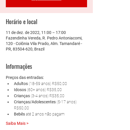
Horário e local
11 de dez. de 2022, 11:00 – 17:00
Fazendinha Vereda, R. Pedro Antoniacomi,
120 - Colônia Vila Prado, Alm. Tamandaré -
PR, 83504-620, Brazil
Informações
Preços das entradas:
Adultos 
(18-59 anos) R$50,00
Idosos 
(60+ anos) R$35,00
Crianças 
(3-4 anos) R$35,00
Crianças/Adolescentes 
(5-17 anos) 
R$50,00
Bebês 
até 2 anos não pagam
Saiba Mais >